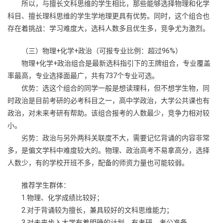
所以，与擅长文科思维的学生相比，那些能够选择物理和化学
科目、擅长理科思维的学生学地理更具有优势。同时，这个组合也
存在着挑战：学习难度大，选科人数多且优生多，竞争尤为激烈。
（三）物理+化学+政治（可报专业比例：超过96%）
物理+化学+政治组合是最新选科指引下的王牌组合，专业覆盖
率最高，专业选择面最广，共有737个专业可选。
优势：选这个组合的同学一般是想读理科，但不想学生物，同
时政治是目前考研的必考科目之一，高中学政治，大学公共课也有
政治，对未来考研有帮助。该组合报考的人数最少，竞争力相对较
小。
劣势：政治与另外两科关联度不大，需要记忆背诵的内容非常
多，是偏文学科中难度较大的。物理、政治高考不易拿高分，选择
人数少，有的学校开班不多，配备的师资力量也可能较弱。
推荐学生群体：
1.物理、化学成绩比较好；
2.对于背诵较为擅长，兼具较好的文科思维能力；
3.对未来步入大学有着明确的计划，有考研、考公准备。