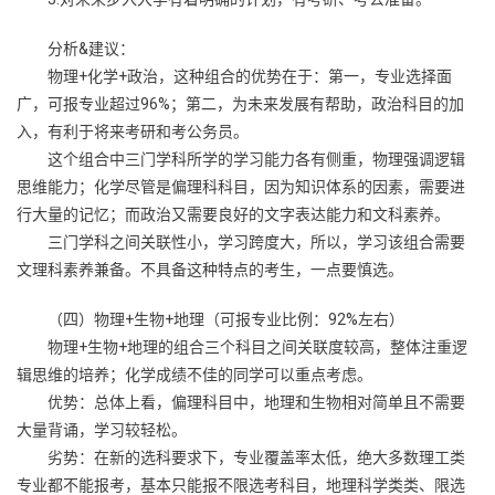
分析&建议：
物理+化学+政治，这种组合的优势在于：第一，专业选择面
广，可报专业超过96%；第二，为未来发展有帮助，政治科目的加
入，有利于将来考研和考公务员。
这个组合中三门学科所学的学习能力各有侧重，物理强调逻辑
思维能力；化学尽管是偏理科科目，因为知识体系的因素，需要进
行大量的记忆；而政治又需要良好的文字表达能力和文科素养。
三门学科之间关联性小，学习跨度大，所以，学习该组合需要
文理科素养兼备。不具备这种特点的考生，一点要慎选。
（四）物理+生物+地理（可报专业比例：92%左右）
物理+生物+地理的组合三个科目之间关联度较高，整体注重逻
辑思维的培养；化学成绩不佳的同学可以重点考虑。
优势：总体上看，偏理科目中，地理和生物相对简单且不需要
大量背诵，学习较轻松。
劣势：在新的选科要求下，专业覆盖率太低，绝大多数理工类
专业都不能报考，基本只能报不限选考科目，地理科学类类、限选