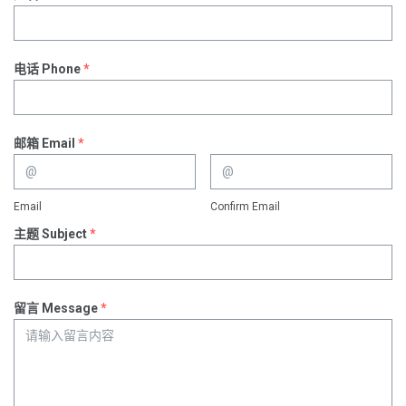
电话 Phone
*
邮箱 Email
*
Email
Confirm Email
主题 Subject
*
留言 Message
*