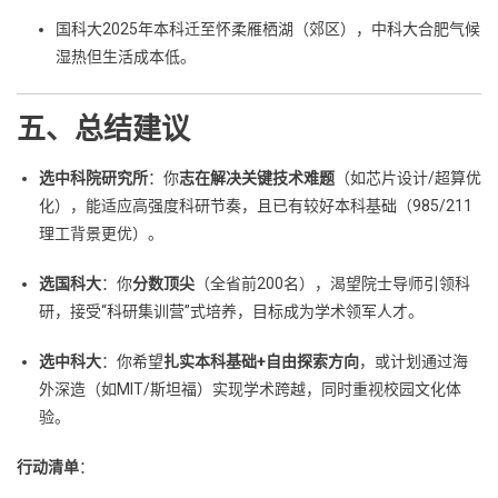
国科大2025年本科迁至怀柔雁栖湖（郊区），中科大合肥气候
湿热但生活成本低。
五、总结建议
选中科院研究所
：你
志在解决关键技术难题
（如芯片设计/超算优
化），能适应高强度科研节奏，且已有较好本科基础（985/211
理工背景更优）。
选国科大
：你
分数顶尖
（全省前200名），渴望院士导师引领科
研，接受“科研集训营”式培养，目标成为学术领军人才。
选中科大
：你希望
扎实本科基础+自由探索方向
，或计划通过海
外深造（如MIT/斯坦福）实现学术跨越，同时重视校园文化体
验。
行动清单
：