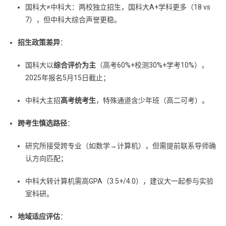
国科大≠中科大：两校独立招生，国科大A+学科更多（18 vs
7），但中科大综合声誉更稳。
招生政策差异
：
国科大以
综合评价为主
（高考60%+校测30%+学考10%），
2025年报名5月15日截止；
中科大主招
高考统考生
，特殊通道含少年班（高二可考）。
跨考生慎选路径
：
研究所接受跨专业（如数学→计算机），但需提前联系导师确
认方向匹配；
中科大转计算机需高GPA（3.5+/4.0），建议大一起参与实验
室科研。
地域适应评估
：