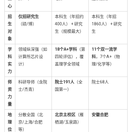
心
招
仅招研究生
本科生（年招约
本科生（年招
生
（硕/博）
400人） + 研究
1860人） + 研究
对
生（规模最大）
生
象
学
领域纵深强（如
18个A+学科
（第
11个双一流学
科
计算所芯片设
四轮评估），覆
科
，7个A+（物
实
计）
盖理学全领域
理/化学等）
力
师
科研导师（含院
院士191人
（全
院士68人
资
士/杰青）
国第一）
力
量
地
分散全国（北
北京主校区
（雁
安徽合肥
理
京/上海/合肥
栖湖/玉泉路）
位
等）