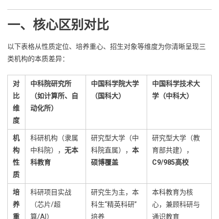
一、核心区别对比
以下表格从性质定位、培养重心、招生对象等维度为你清晰呈现三
类机构的本质差异：
对
中科院研究所
中国科学院大学
中国科学技术大
比
（如计算所、自
（国科大）
学（中科大）
维
动化所）
度
机
科研机构（隶属
研究型大学（中
研究型大学（教
构
中科院），
无本
科院直属），
本
育部共建），
性
科教育
硕博覆盖
C9/985高校
质
培
科研项目实战
研究生为主，本
本科教育为核
养
（芯片/超
科生“精英科研”
心，兼顾科研与
重
算/AI）
培养
通识教育