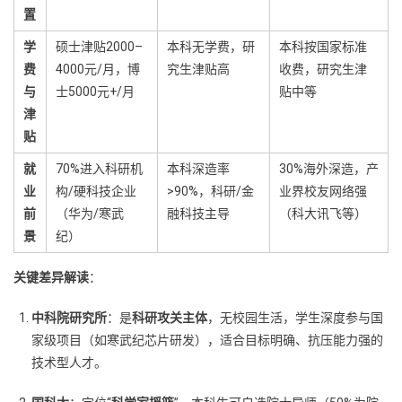
置
学
硕士津贴2000–
本科无学费，研
本科按国家标准
费
4000元/月，博
究生津贴高
收费，研究生津
与
士5000元+/月
贴中等
津
贴
就
70%进入科研机
本科深造率
30%海外深造，产
业
构/硬科技企业
>90%，科研/金
业界校友网络强
前
（华为/寒武
融科技主导
（科大讯飞等）
景
纪）
关键差异解读
：
中科院研究所
：是
科研攻关主体
，无校园生活，学生深度参与国
家级项目（如寒武纪芯片研发），适合目标明确、抗压能力强的
技术型人才。