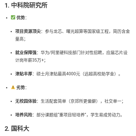
1. 中科院研究所
优势
：
项目资源顶尖
：参与龙芯、曙光超算等国家级工程，简历含金
量高；
就业保障强
：华为/阿里硬科技部门针对性招聘，应届芯片设
计岗年薪35万+；
津贴丰厚
：硕士月津贴最高4000元（远超高校助学金）。
劣势
：
无校园体验
：生活配套简单（京郊所更偏僻），社交单一；
培养风险
：部分课题组“重项目轻培养”，学生易成劳动力。
2. 国科大