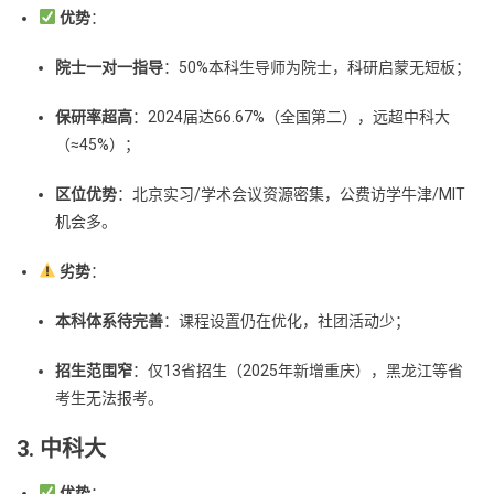
优势
：
院士一对一指导
：50%本科生导师为院士，科研启蒙无短板；
保研率超高
：2024届达66.67%（全国第二），远超中科大
（≈45%）；
区位优势
：北京实习/学术会议资源密集，公费访学牛津/MIT
机会多。
劣势
：
本科体系待完善
：课程设置仍在优化，社团活动少；
招生范围窄
：仅13省招生（2025年新增重庆），黑龙江等省
考生无法报考。
3. 中科大
优势
：