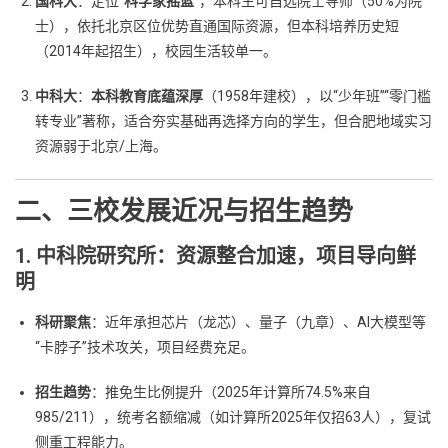
国科大
：定位“
科学家摇篮
”，本科生可自选院士导师（50%为院
士），依托北京区位优势直通国际资源，但本科培养历史短
（2014年起招生），校园生活较单一。
中科大
：
本科教育底蕴深厚
（1958年建校），以“少年班”“零门槛
转专业”著称，适合夯实基础再选择方向的学生，但合肥地域实习
资源弱于北京/上海。
二、三校发展近况与招生趋势
1. 中科院研究所：资源整合加速，项目导向鲜
明
科研聚焦
：近年承担芯片（龙芯）、量子（九章）、AI大模型等
“卡脖子”技术攻关，项目经费充足。
招生趋势
：推免生比例提升（2025年计算所74.5%来自
985/211），统考名额缩减（如计算所2025年仅招63人），复试
侧重工程能力。