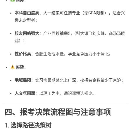
本科自由度高
：大一结束可任选专业（无GPA限制），适合兴
趣未定型者；
校友网络强大
：产业界领袖辈出（科大讯飞刘庆峰、商汤汤晓
鸥）；
性价比高
：合肥生活成本低，学业竞争压力小于清北。
劣势
：
地域局限
：实习需暑期赴北上广深，校招名企数量少于京沪；
人文氛围弱
：以理工为主，通识课程选择少。
四、报考决策流程图与注意事项
1. 选择路径决策树