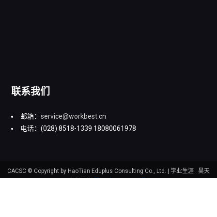
联系我们
邮箱：
service@workbest.cn
电话：(028) 8518-1339 18080061978
CACSC © Copyright by HaoTian Eduplus Consulting Co., Ltd.
|
学业生涯 . 昊天
嘉华教育
蜀ICP备16034586号
.
志愿填报
高考政策
培训课程
联系我们
关于我们
声明：本站所引用图片版权归原作者，若侵权请联系删除。