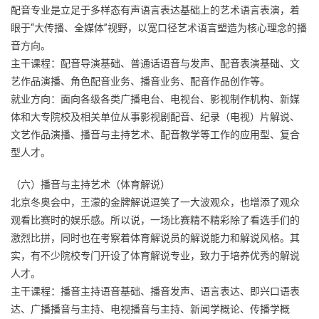
配音专业是立足于多样态有声语言表达基础上的艺术语言表演，着
眼于“大传播、全媒体”视野，以宽口径艺术语言塑造为核心理念的播
音方向。
主干课程：配音导演基础、普通话语音与发声、配音表演基础、文
艺作品演播、角色配音业务、播音业务、配音作品创作等。
就业方向：面向各级各类广播电台、电视台、影视制作机构、新媒
体和大专院校及相关单位从事影视剧配音、纪录（电视）片解说、
文艺作品演播、播音与主持艺术、配音教学等工作的应用型、复合
型人才。
（六）播音与主持艺术（体育解说）
北京冬奥会中，王濛的金牌解说逗笑了一大波观众，也增添了观众
观看比赛时的娱乐感。所以说，一场比赛精不精彩除了看选手们的
激烈比拼，同时也在考察着体育解说员的解说能力和解说风格。其
实，有不少院校专门开设了体育解说专业，致力于培养优秀的解说
人才。
主干课程：播音主持语音基础、播音发声、语言表达、即兴口语表
达、广播播音与主持、电视播音与主持、新闻学概论、传播学概