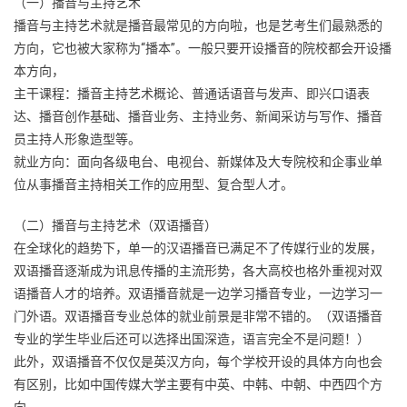
（一）播音与主持艺术
播音与主持艺术就是播音最常见的方向啦，也是艺考生们最熟悉的
方向，它也被大家称为“播本”。一般只要开设播音的院校都会开设播
本方向，
主干课程：播音主持艺术概论、普通话语音与发声、即兴口语表
达、播音创作基础、播音业务、主持业务、新闻采访与写作、播音
员主持人形象造型等。
就业方向：面向各级电台、电视台、新媒体及大专院校和企事业单
位从事播音主持相关工作的应用型、复合型人才。
（二）播音与主持艺术（双语播音）
在全球化的趋势下，单一的汉语播音已满足不了传媒行业的发展，
双语播音逐渐成为讯息传播的主流形势，各大高校也格外重视对双
语播音人才的培养。双语播音就是一边学习播音专业，一边学习一
门外语。双语播音专业总体的就业前景是非常不错的。（双语播音
专业的学生毕业后还可以选择出国深造，语言完全不是问题！）
此外，双语播音不仅仅是英汉方向，每个学校开设的具体方向也会
有区别，比如中国传媒大学主要有中英、中韩、中朝、中西四个方
向。