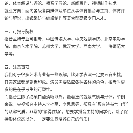
论、体育解说与评论、播音学导论、新闻写作、视频制作技术。
就业方向：面向各级各类媒体及单位从事体育播音与主持、体育评
论与解说、出镜采访与编辑制作等复合型高级专门人才。
三、可报考院校
播音主持专业可报考：中国传媒大学、中央戏剧学院、北京电影学
院、南京艺术学院、苏州大学、武汉大学、西南大学、上海师范大
学等。
四、注意事项
我们对于很多艺术专业有一些误解，比如学表演一定要五官出挑，
其实这些都是刻板印象。演员需要适应各种各样的角色，招考时更
多的是在乎考生的可塑性。
而播音生除了必须口齿清晰以外，最看重的就是气质与形体。举例
来说，央视知名主持人李梓萌、李思思等，都具有“腹有诗书气自华”
的从容气质，非常的“镇得住场”。想要学播音主持的同学们，除了保
持形体仪态以外，一定要注意培养自己的气质！