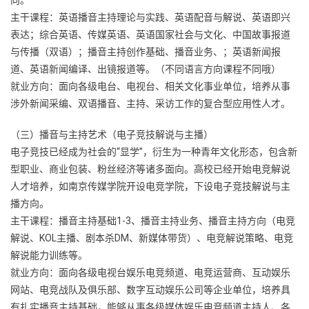
主干课程：英语播音主持理论与实践、英语配音与解说、英语即兴
表达；综合英语、传媒英语、英语国家社会与文化、中国故事报道
与传播（双语）；播音主持创作基础、播音业务、；英语新闻报
道、英语新闻编译、出镜报道等。（不同语言方向课程不同哦）
就业方向：面向各级电台、电视台、相关文化事业单位，培养从事
涉外新闻采编、双语播音、主持、采访工作的复合型应用性人才。
（三）播音与主持艺术（电子竞技解说与主播）
电子竞技已经成为社会的“显学”，衍生为一种青年文化形态，包含新
型职业、商业包装、粉丝经济等诸多面向。高校已经开始电竞解说
人才培养，如南京传媒学院开设电竞学院，下设电子竞技解说与主
播方向。
主干课程：播音主持基础1-3、播音主持业务、播音主持方向（电竞
解说、KOL主播、剧本杀DM、新媒体带货）、电竞解说策略、电竞
解说能力训练等。
就业方向：面向各级电视台娱乐电竞频道、电竞运营商、互动娱乐
网站、电竞战队及俱乐部、数字互动娱乐公司等企业单位，培养具
有扎实播音主持基础，能够从事各级媒体娱乐电竞频道主持人、各