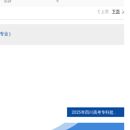
公办
6
上页
下页
专业)
2025年四川高考专科批征集计划第1次(物理类专业)