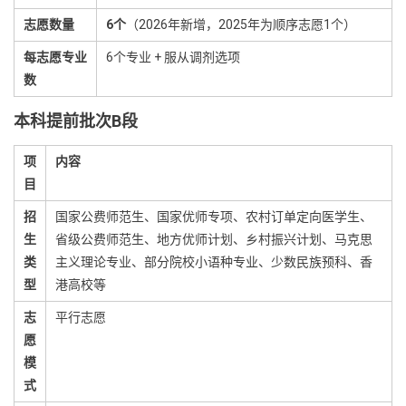
志愿数量
6个
（2026年新增，2025年为顺序志愿1个）
每志愿专业
6个专业 + 服从调剂选项
数
本科提前批次B段
项
内容
目
招
国家公费师范生、国家优师专项、农村订单定向医学生、
生
省级公费师范生、地方优师计划、乡村振兴计划、马克思
类
主义理论专业、部分院校小语种专业、少数民族预科、香
型
港高校等
志
平行志愿
愿
模
式