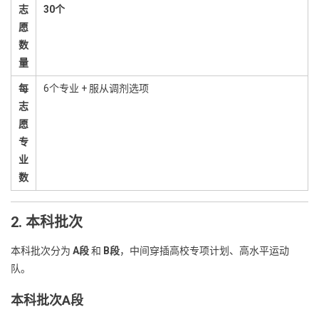
志
30个
愿
数
量
每
6个专业 + 服从调剂选项
志
愿
专
业
数
2. 本科批次
本科批次分为
A段
和
B段
，中间穿插高校专项计划、高水平运动
队。
本科批次A段