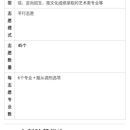
型
班、定向招生、按文化成绩录取的艺术类专业等
志
平行志愿
愿
模
式
志
45个
愿
数
量
每
6个专业 + 服从调剂选项
志
愿
专
业
数