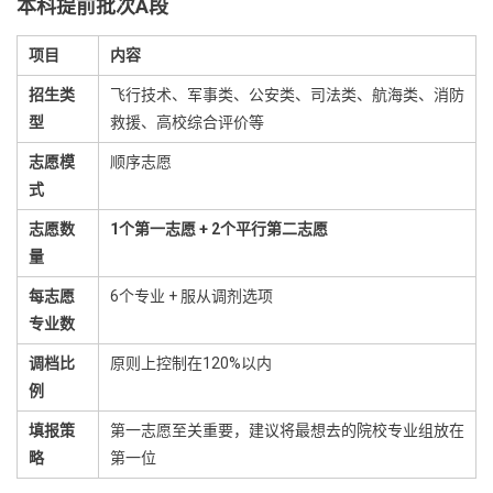
本科提前批次A段
项目
内容
招生类
飞行技术、军事类、公安类、司法类、航海类、消防
型
救援、高校综合评价等
志愿模
顺序志愿
式
志愿数
1个第一志愿 + 2个平行第二志愿
量
每志愿
6个专业 + 服从调剂选项
专业数
调档比
原则上控制在120%以内
例
填报策
第一志愿至关重要，建议将最想去的院校专业组放在
略
第一位