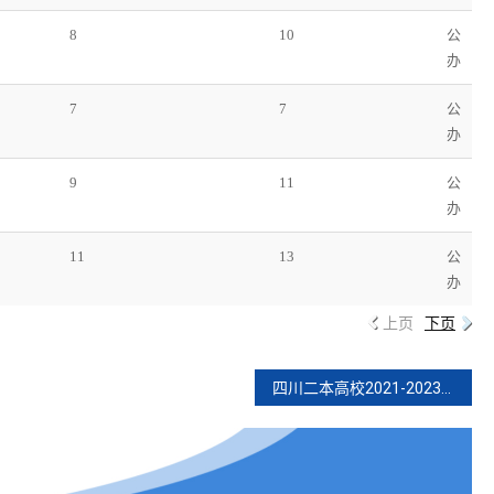
8
10
公
办
7
7
公
办
9
11
公
办
11
13
公
办
上页
下页
四川二本高校2021-2023年招生排名