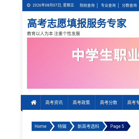
Skip
2026年08月07日, 星期五
院校查询
专业查询
分数查询
to
content
高考志愿填报服务专家
教育以人为本 注重个性发展
高考资讯
高考政策
高考分数
高考
Home
特辑
新高考选科
Page 5