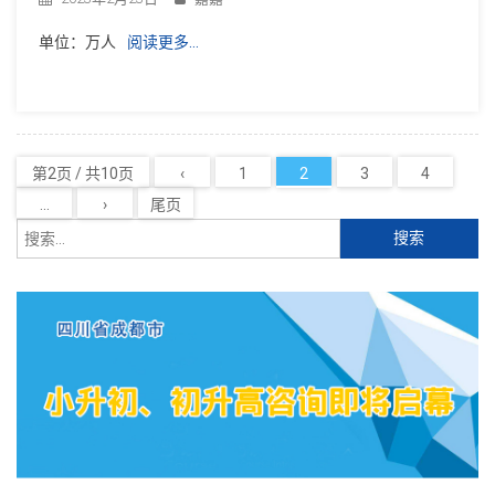
单位：万人
阅读更多…
第2页 / 共10页
‹
1
2
3
4
...
›
尾页
搜
索：