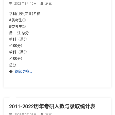
2023年3月10日
嘉嘉
学科门类(专业)名称
A类考生①
B类考生②
备 注 总分
单科（满分
=100分）
单科（满分
>100分）
总分
�
阅读更多…
2011-2022历年考研人数与录取统计表
2023年2月23日
嘉嘉